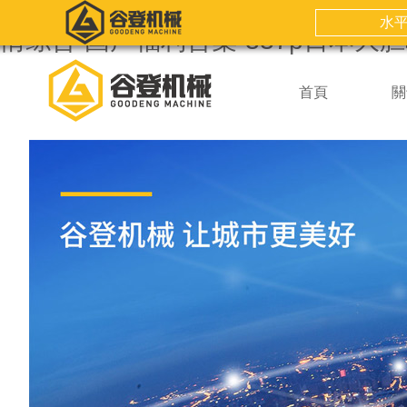
久久精品网-最新国产精品-国产又色
情久久久-九七伦理电影-日韩精品五
水
情综合-国产福利合集-337p日本大
首頁
關