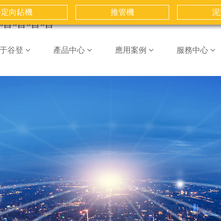
又爽又黄又免费-黄色片在哪里看-中
区-大香伊人久久-在线亚洲观看-国
平定向鉆機
推管機
泥
胆噜噜噜噜
于谷登
產品中心
應用案例
服務中心