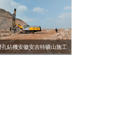
0潛孔鉆機安徽安吉特礦山施工