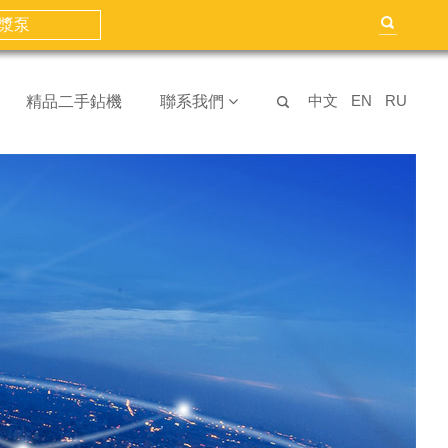
文字幕国产在线-日韩黄色一级-国产激
精品人妻无码一区二区三区喝尿-开心激
漿泵
中文
EN
RU
精品二手鉆機
聯系我們