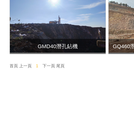
GMD40潛孔鉆機
GQ46
首頁
上一頁
1
下一頁
尾頁